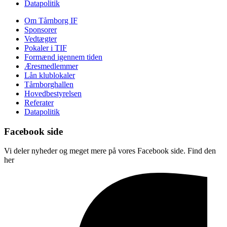
Datapolitik
Om Tårnborg IF
Sponsorer
Vedtægter
Pokaler i TIF
Formænd igennem tiden
Æresmedlemmer
Lån klublokaler
Tårnborghallen
Hovedbestyrelsen
Referater
Datapolitik
Facebook side
Vi deler nyheder og meget mere på vores Facebook side. Find den
her