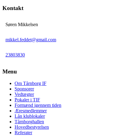
Kontakt
Søren Mikkelsen
mikkel.feddet@gmail.com
23803830
Menu
Om Tårnborg IF
Sponsorer
Vedtægter
Pokaler i TIF
Formænd igennem tiden
Æresmedlemmer
Lån klublokaler
Tårnborghallen
Hovedbestyrelsen
Referater