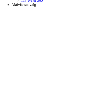
TIF Water 365
Aktivitetsudvalg