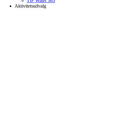
TIF Water 365
Aktivitetsudvalg