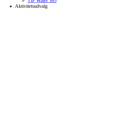
TIF Water 365
Aktivitetsudvalg