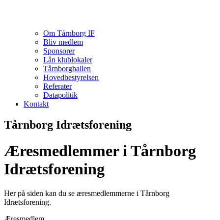
Om Tårnborg IF
Bliv medlem
Sponsorer
Lån klublokaler
Tårnborghallen
Hovedbestyrelsen
Referater
Datapolitik
Kontakt
Tårnborg Idrætsforening
Æresmedlemmer i Tårnborg
Idrætsforening
Her på siden kan du se æresmedlemmerne i Tårnborg
Idrætsforening.
Æresmedlem