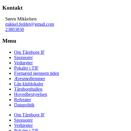
Kontakt
Søren Mikkelsen
mikkel.feddet@gmail.com
23803830
Menu
Om Tårnborg IF
Sponsorer
Vedtægter
Pokaler i TIF
Formænd igennem tiden
Æresmedlemmer
Lån klublokaler
Tårnborghallen
Hovedbestyrelsen
Referater
Datapolitik
Om Tårnborg IF
Sponsorer
Vedtægter
Pokaler i TIF