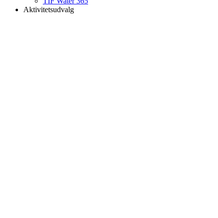
TIF Water 365
Aktivitetsudvalg