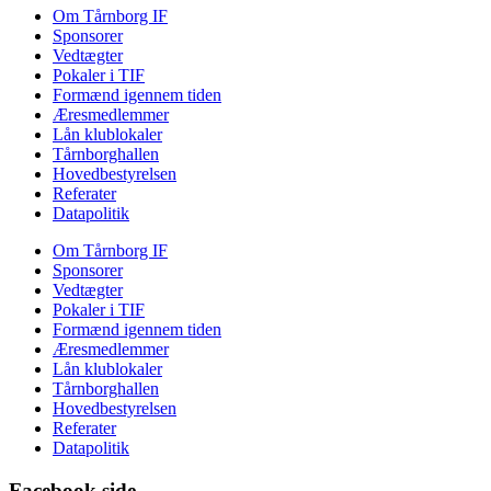
Om Tårnborg IF
Sponsorer
Vedtægter
Pokaler i TIF
Formænd igennem tiden
Æresmedlemmer
Lån klublokaler
Tårnborghallen
Hovedbestyrelsen
Referater
Datapolitik
Om Tårnborg IF
Sponsorer
Vedtægter
Pokaler i TIF
Formænd igennem tiden
Æresmedlemmer
Lån klublokaler
Tårnborghallen
Hovedbestyrelsen
Referater
Datapolitik
Facebook side