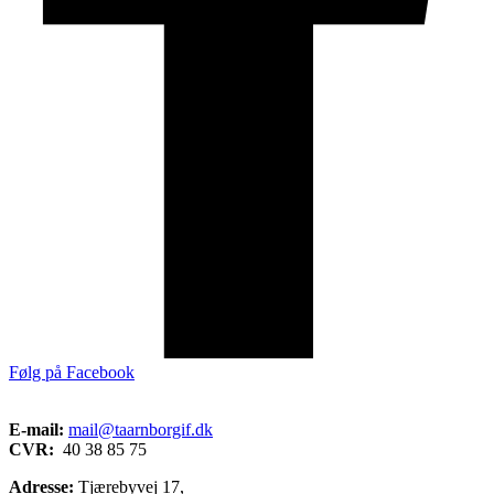
Følg på Facebook
E-mail:
mail@taarnborgif.dk
CVR:
40 38 85 75
Adresse:
Tjærebyvej 17,